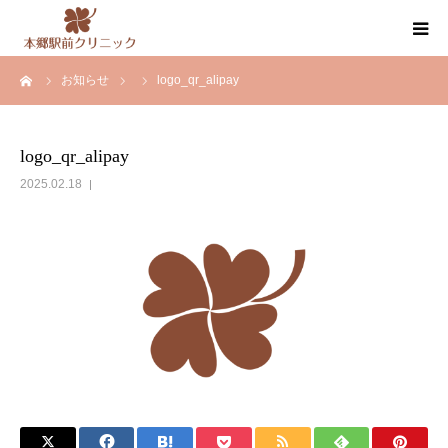
ーム
お知らせ
logo_qr_alipay
クリニック案内
医師紹介
logo_qr_alipay
2025.02.18
内科・循環器内科・その他の診療
健康診断・人間ドック
お知らせ