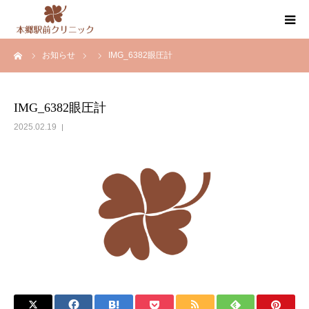
ーム
お知らせ
IMG_6382眼圧計
クリニック案内
医師紹介
IMG_6382眼圧計
2025.02.19
内科・循環器内科・その他の診療
健康診断・人間ドック
お知らせ