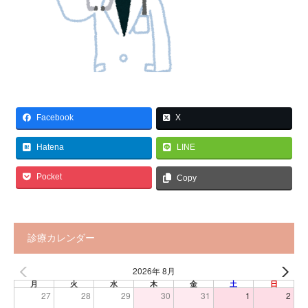
Facebook
X
Hatena
LINE
Pocket
Copy
診療カレンダー
2026年 8月
月
火
水
木
金
土
日
27
28
29
30
31
1
2