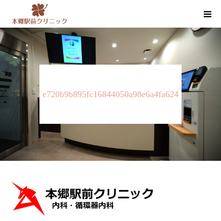
クリニック案内
医師紹介
e720b9b895fc16844050a98e6a4fa624
内科・循環器内科・その他の診療
健康診断・人間ドック
お知らせ