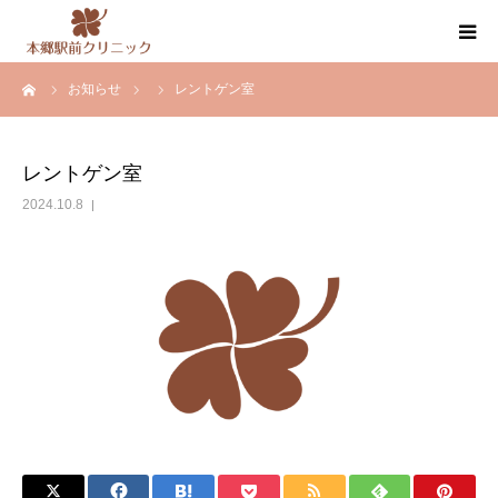
ーム
お知らせ
レントゲン室
クリニック案内
医師紹介
レントゲン室
2024.10.8
内科・循環器内科・その他の診療
健康診断・人間ドック
お知らせ