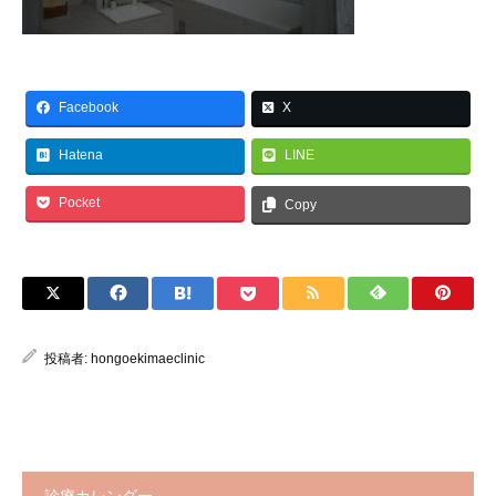
Facebook
X
Hatena
LINE
Pocket
Copy
投稿者:
hongoekimaeclinic
診療カレンダー