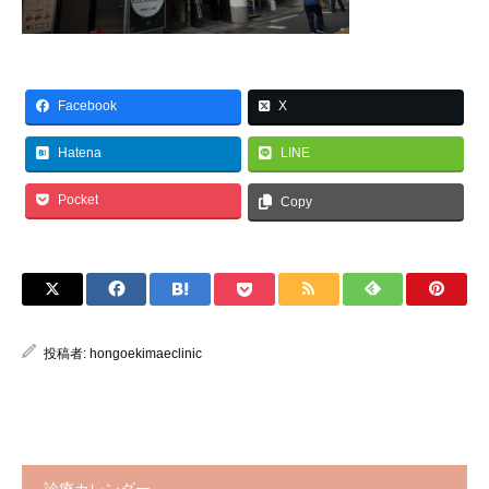
Facebook
X
Hatena
LINE
Pocket
Copy
投稿者:
hongoekimaeclinic
診療カレンダー