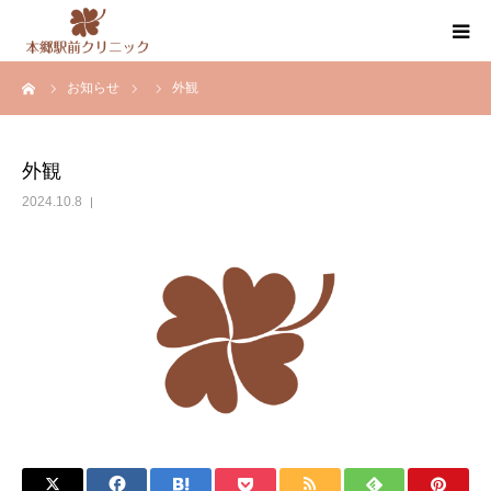
ーム
お知らせ
外観
クリニック案内
医師紹介
外観
2024.10.8
内科・循環器内科・その他の診療
健康診断・人間ドック
お知らせ