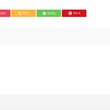
cket
RSS
feedly
Pin it