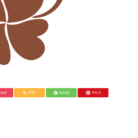
cket
RSS
feedly
Pin it