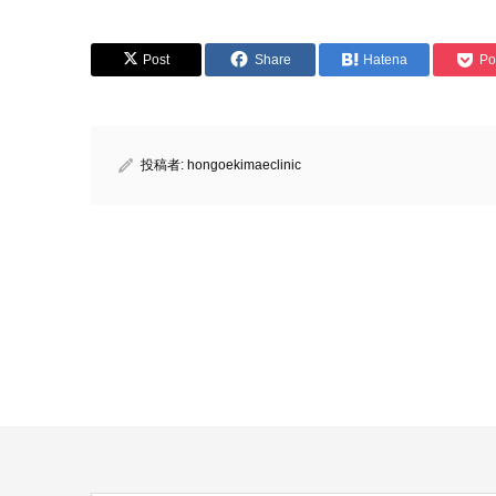
Post
Share
Hatena
Po
投稿者:
hongoekimaeclinic