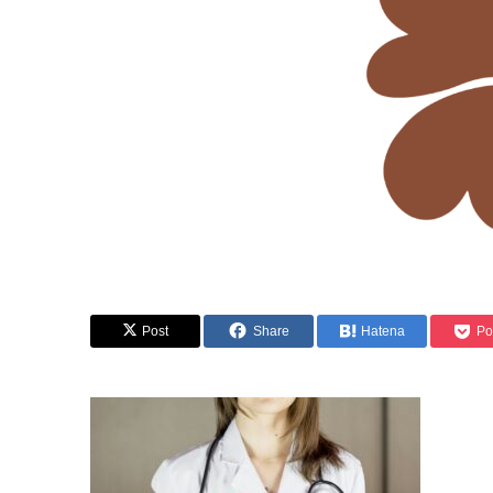
Post
Share
Hatena
Po